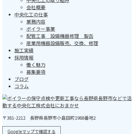
会社概要
中央化工の仕事
業務内容
ボイラー事業
配管工事 設備機器修理 製缶
産業用機器設備販売、交換、修理
施工実績
採用情報
働く魅力
募集要項
ブログ
コラム
〒381-2212 長野県長野市小島田町1988番地2
Googleマップで確認する