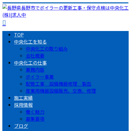
TOP
中央化工を知る
中央化工の取り組み
会社概要
中央化工の仕事
業務内容
ボイラー事業
配管工事 設備機器修理 製缶
産業用機器設備販売、交換、修理
施工実績
採用情報
働く魅力
募集要項
ブログ