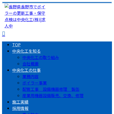
TOP
中央化工を知る
中央化工の取り組み
会社概要
中央化工の仕事
業務内容
ボイラー事業
配管工事 設備機器修理 製缶
産業用機器設備販売、交換、修理
施工実績
採用情報