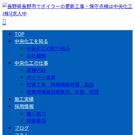
TOP
中央化工を知る
中央化工の取り組み
会社概要
中央化工の仕事
業務内容
ボイラー事業
配管工事 設備機器修理 製缶
産業用機器設備販売、交換、修理
施工実績
採用情報
働く魅力
募集要項
ブログ