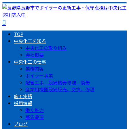
TOP
中央化工を知る
中央化工の取り組み
会社概要
中央化工の仕事
業務内容
ボイラー事業
配管工事 設備機器修理 製缶
産業用機器設備販売、交換、修理
施工実績
採用情報
働く魅力
募集要項
ブログ