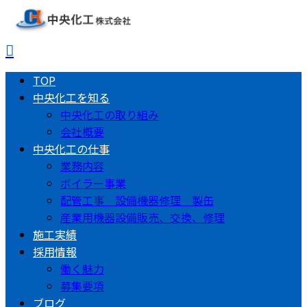
TOP
中央化工を知る
中央化工の取り組み
会社概要
中央化工の仕事
業務内容
ボイラー事業
配管工事 設備機器修理 製缶
産業用機器設備販売、交換、修理
施工実績
採用情報
働く魅力
募集要項
ブログ