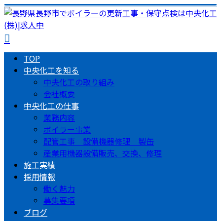
TOP
中央化工を知る
中央化工の取り組み
会社概要
中央化工の仕事
業務内容
ボイラー事業
配管工事 設備機器修理 製缶
産業用機器設備販売、交換、修理
施工実績
採用情報
働く魅力
募集要項
ブログ