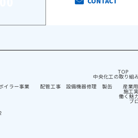
000
CONTACT
TOP
中央化工の取り組
ボイラー事業
配管工事 設備機器修理 製缶
産業
施工
働く魅
ブ
2