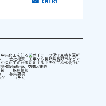
ENTRY
中央化工を知る
み
会社概要
中央化工の仕事
用機器設備販売、交換、修理
実績
採用情報
力
募集要項
ログ
コラム