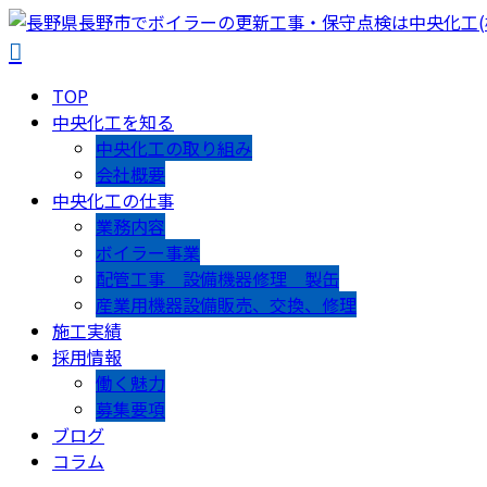
TOP
中央化工を知る
中央化工の取り組み
会社概要
中央化工の仕事
業務内容
ボイラー事業
配管工事 設備機器修理 製缶
産業用機器設備販売、交換、修理
施工実績
採用情報
働く魅力
募集要項
ブログ
コラム