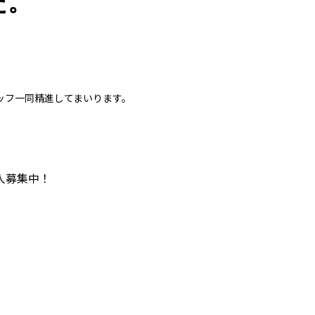
た。
ッフ一同精進してまいります。
人募集中！