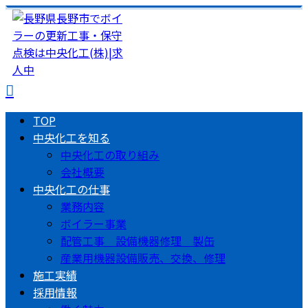
TOP
中央化工を知る
中央化工の取り組み
会社概要
中央化工の仕事
業務内容
ボイラー事業
配管工事 設備機器修理 製缶
産業用機器設備販売、交換、修理
施工実績
採用情報