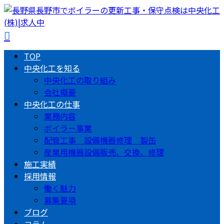
TOP
中央化工を知る
中央化工の取り組み
会社概要
中央化工の仕事
業務内容
ボイラー事業
配管工事 設備機器修理 製缶
産業用機器設備販売、交換、修理
施工実績
採用情報
働く魅力
募集要項
ブログ