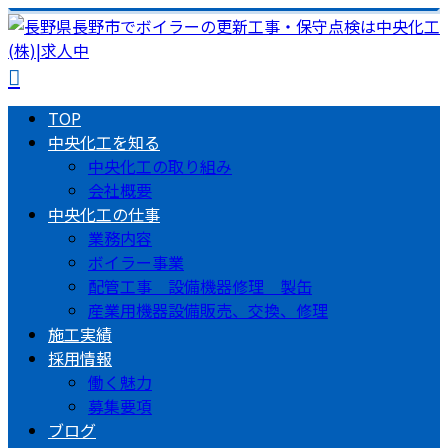
TOP
中央化工を知る
中央化工の取り組み
会社概要
中央化工の仕事
業務内容
ボイラー事業
配管工事 設備機器修理 製缶
産業用機器設備販売、交換、修理
施工実績
採用情報
働く魅力
募集要項
ブログ