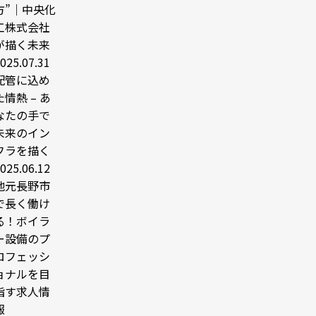
方”｜中央化
工株式会社
が描く未来
025.07.31
配管に込め
た情熱 – あ
なたの手で
未来のイン
フラを描く
025.06.12
地元長野市
で長く働け
る！ボイラ
ー設備のプ
ロフェッシ
ョナルを目
指す求人情
報