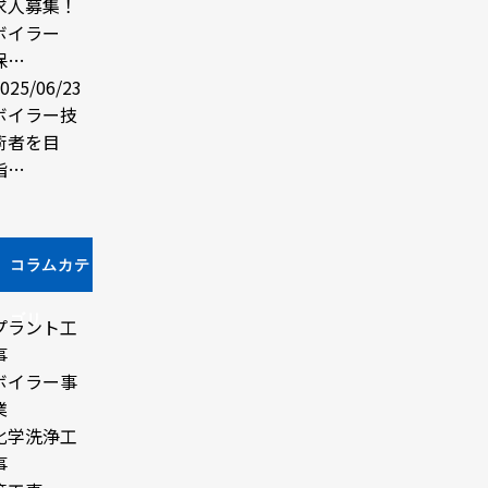
求人募集！
ボイラー
保…
025/06/23
ボイラー技
術者を目
指…
コラムカテ
ゴリ
プラント工
事
ボイラー事
業
化学洗浄工
事