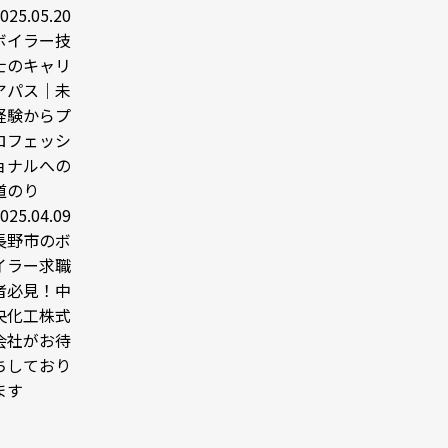
025.05.20
ボイラー技
士のキャリ
アパス｜未
経験からプ
ロフェッシ
ョナルへの
道のり
025.04.09
長野市のボ
イラー求職
者必見！中
央化工株式
会社がお待
ちしており
ます