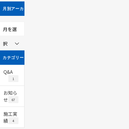
月別アーカ
イブ
月を選
択
カテゴリー
Q&A
1
お知ら
せ
67
施工実
績
4