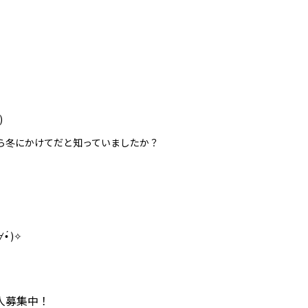
)
ら冬にかけてだと知っていましたか？
)✧︎
人募集中！