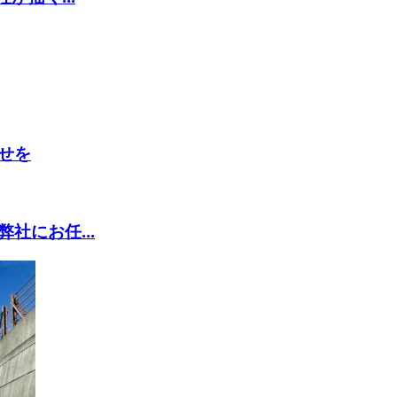
せを
社にお任...