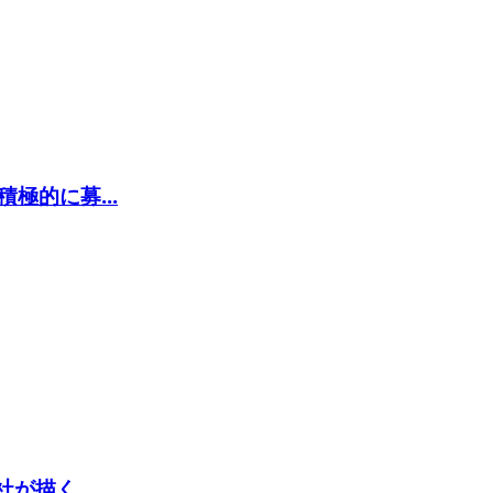
極的に募...
が描く...