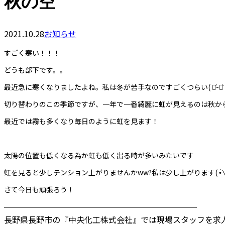
秋の空
2021.10.28
お知らせ
すごく寒い！！！
どうも部下です。。
最近急に寒くなりましたよね。私は冬が苦手なのですごくつらい( ･᷄-･᷅ 
切り替わりのこの季節ですが、一年で一番綺麗に虹が見えるのは秋か
最近では霧も多くなり毎日のように虹を見ます！
太陽の位置も低くなる為か虹も低く出る時が多いみたいです
虹を見ると少しテンション上がりませんかww?私は少し上がります( •̀∀︎•́ 
さて今日も頑張ろう！
────────────────────────
長野県長野市の『中央化工株式会社』では現場スタッフを求