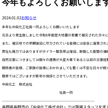
今年もよろしくお願いしま
2024.01.02
お知らせ
本年も中央化工社員一同よろしくお願いいたします
元旦より発生致しました令和6年能登大地震の影響で被災された方々
また、被災地での早期復旧に尽力されている皆様には安全に留意され
弊社も微力ではありますがボイラー緊急停止復旧、断裂した配管の補
自然災害につきましては個々の連携が大変大事であると以前の災害経
関係者の皆様、ご家族の皆様におかれましても暫くは不安な日々が続
簡単ではございますが新年の挨拶とさせていただきます。
中央化工 株式会社
社員一同
────────────────────────
長野県長野市の『中央化工株式会社』では現場スタッフを求