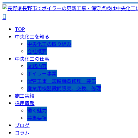
TOP
中央化工を知る
中央化工の取り組み
会社概要
中央化工の仕事
業務内容
ボイラー事業
配管工事 設備機器修理 製缶
産業用機器設備販売、交換、修理
施工実績
採用情報
働く魅力
募集要項
ブログ
コラム