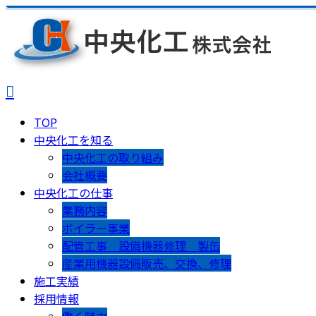
TOP
中央化工を知る
中央化工の取り組み
会社概要
中央化工の仕事
業務内容
ボイラー事業
配管工事 設備機器修理 製缶
産業用機器設備販売、交換、修理
施工実績
採用情報