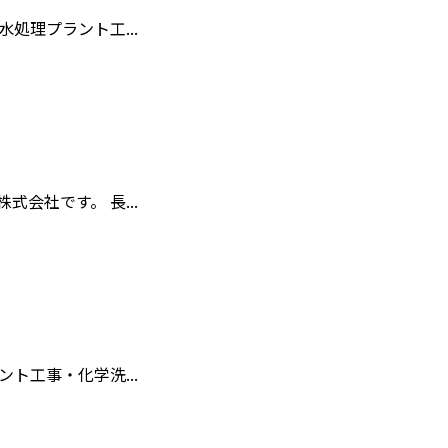
処理プラント工...
会社です。 長...
ト工事・化学洗...