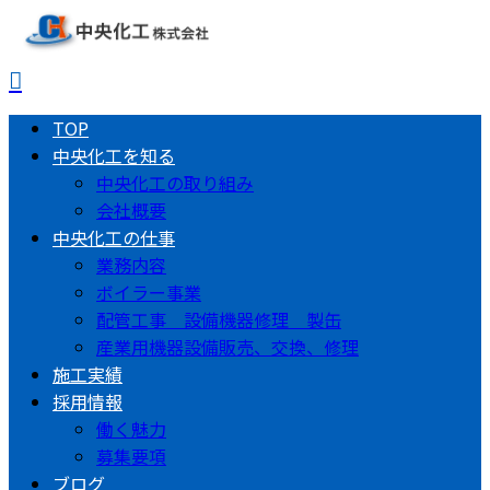
TOP
中央化工を知る
中央化工の取り組み
会社概要
中央化工の仕事
業務内容
ボイラー事業
配管工事 設備機器修理 製缶
産業用機器設備販売、交換、修理
施工実績
採用情報
働く魅力
募集要項
ブログ