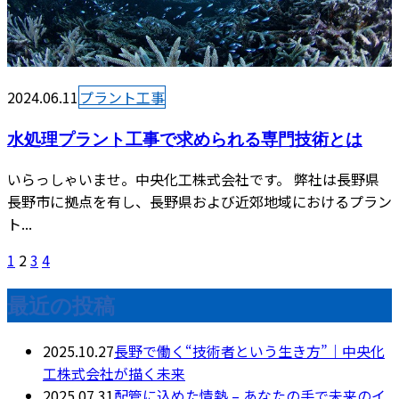
2024.06.11
プラント工事
水処理プラント工事で求められる専門技術とは
いらっしゃいませ。中央化工株式会社です。 弊社は長野県
長野市に拠点を有し、長野県および近郊地域におけるプラン
ト...
1
2
3
4
最近の投稿
2025.10.27
長野で働く“技術者という生き方”｜中央化
工株式会社が描く未来
2025.07.31
配管に込めた情熱 – あなたの手で未来のイ